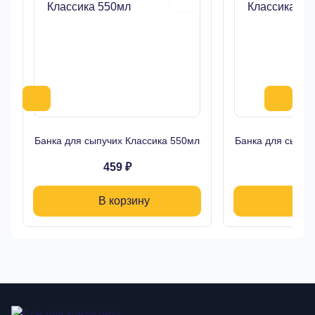
Банка для сыпучих Классика 550мл
Банка для сыпуч
459 ₽
39
В корзину
В 