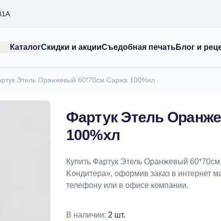
31А
Каталог
Скидки и акции
Съедобная печать
Блог и рец
ртук Этель Оранжевый 60*70см Саржа 100%хл
Фартук Этель Оранже
100%хл
Купить Фартук Этель Оранжевый 60*70см
Koндитeрa», оформив заказ в интернет маг
телефону или в офисе компании.
В наличии:
2 шт.