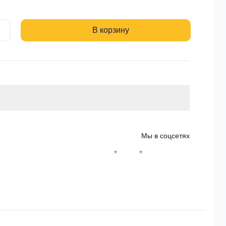
В корзину
Мы в соцсетях
*
*
Whatsapp*
Instagram
Телеграм
ВКонтакте