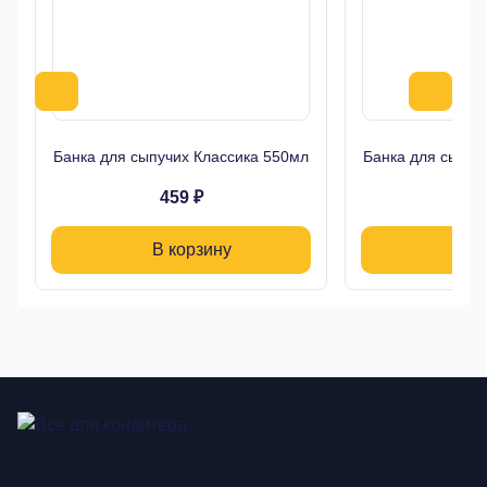
Банка для сыпучих Классика 550мл
Банка для сыпуч
459 ₽
39
В корзину
В 