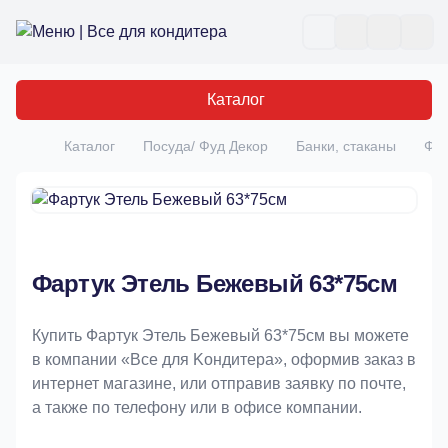
Все для кондитера
Отк
Каталог
Каталог
Посуда/ Фуд Декор
Банки, стаканы
Фар
Главная
Фартук Этель Бежевый 63*75см
Купить Фартук Этель Бежевый 63*75см вы можете
в компании «Bce для Koндитeрa», оформив заказ в
интернет магазине, или отправив заявку по почте,
а также по телефону или в офисе компании.