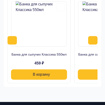
Банка для сыпучих Классика 550мл
Банка для сыпуч
459 ₽
39
В корзину
В 