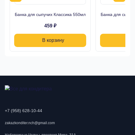
Банка для сыпучих Классика 550мл
Банка для сыпуч
459 ₽
39
В корзину
В 
+7 (958) 628-10-44
zakazkonditer.nch@gmail.com