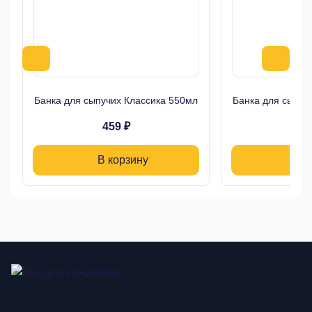
Банка для сыпучих Классика 550мл
Банка для сыпуч
459 ₽
39
В корзину
В 