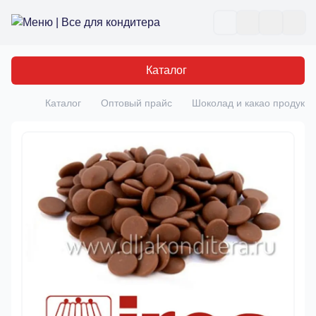
Все для кондитера
Отк
Каталог
Каталог
Оптовый прайс
Шоколад и какао продукты
Главная