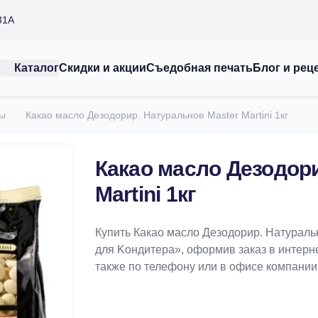
31А
Каталог
Скидки и акции
Съедобная печать
Блог и рец
ты
Какао масло Дезодорир. Натуральное Master Martini 1кг
Какао масло Дезодори
Martini 1кг
Купить Какао масло Дезодорир. Натуральн
для Koндитeрa», оформив заказ в интерне
также по телефону или в офисе компании