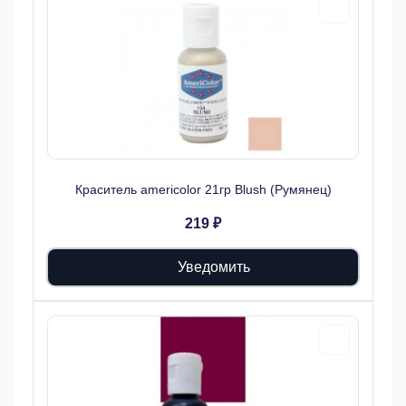
Краситель americolor 21гр Blush (Румянец)
219 ₽
Уведомить