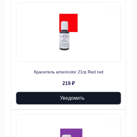
Краситель americolor 21гр Red red
219 ₽
Уведомить