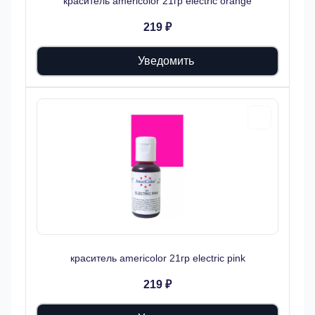
краситель americolor 21гр electric orange
219 ₽
Уведомить
краситель americolor 21гр electric pink
219 ₽