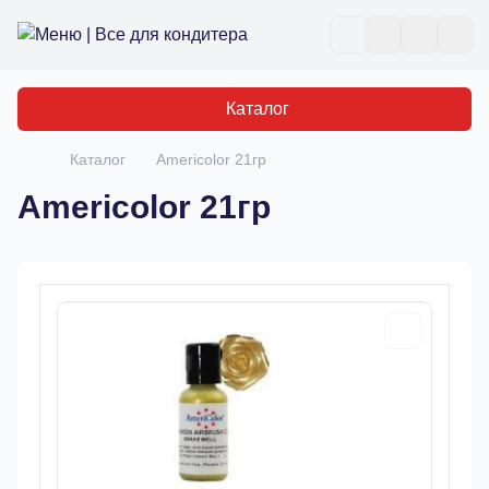
Все для кондитера
Отк
Каталог
Каталог
Americolor 21гр
Главная
Americolor 21гр
Товары