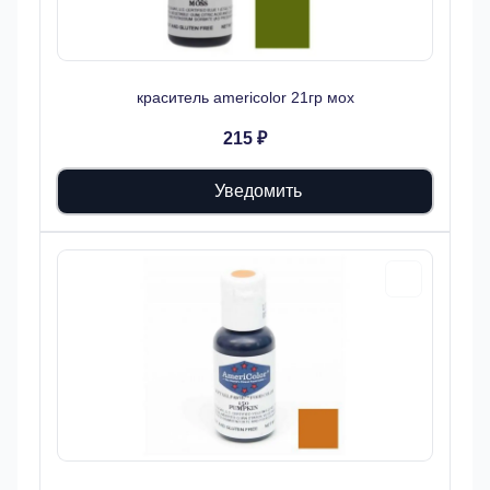
краситель americolor 21гр мох
215 ₽
Уведомить