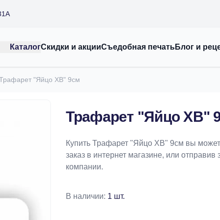
31А
Каталог
Скидки и акции
Съедобная печать
Блог и рец
Трафарет "Яйцо ХВ" 9см
Трафарет "Яйцо ХВ" 
Купить Трафарет "Яйцо ХВ" 9см вы може
заказ в интернет магазине, или отправив 
компании.
В наличии:
1 шт.