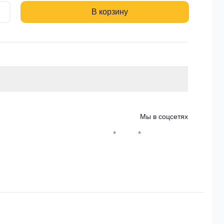
В корзину
Мы в соцсетях
*
*
Whatsapp*
Instagram
Телеграм
ВКонтакте