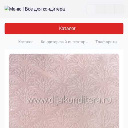
Все для кондитера
Отк
Каталог
Каталог
Кондитерский инвентарь
Трафареты
Т
Главная