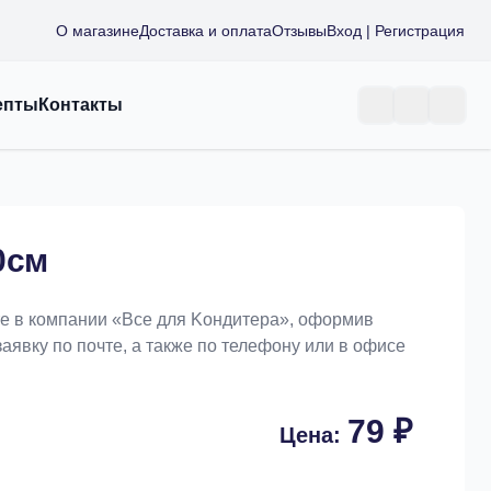
О магазине
Доставка и оплата
Отзывы
Вход | Регистрация
епты
Контакты
0см
те в компании «Bce для Koндитeрa», оформив
заявку по почте, а также по телефону или в офисе
79 ₽
Цена: