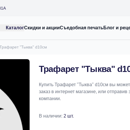
31А
Каталог
Скидки и акции
Съедобная печать
Блог и рец
Трафарет "Тыква" d10см
Трафарет "Тыква" d1
Купить Трафарет "Тыква" d10см вы може
заказ в интернет магазине, или отправив 
компании.
В наличии:
2 шт.