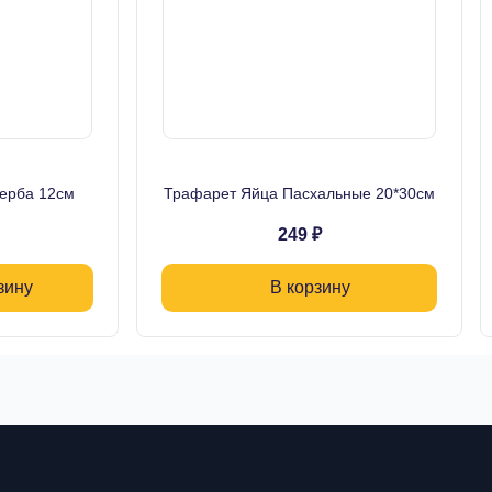
ерба 12см
Трафарет Яйца Пасхальные 20*30см
249 ₽
зину
В корзину