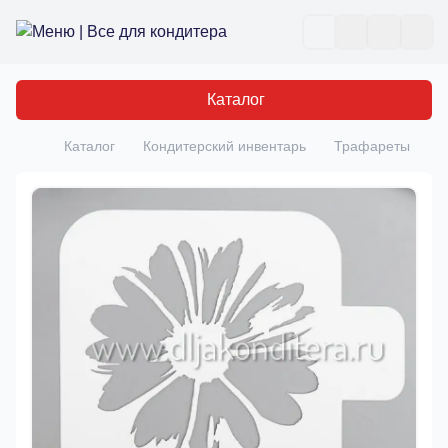
Все для кондитера
Отк
Каталог
Каталог
Кондитерский инвентарь
Трафареты
Т
Главная