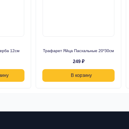
ерба 12см
Трафарет Яйца Пасхальные 20*30см
249 ₽
зину
В корзину