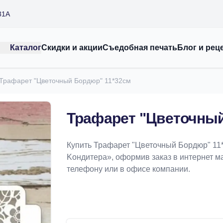
31А
Каталог
Скидки и акции
Съедобная печать
Блог и рец
Трафарет "Цветочный Бордюр" 11*32см
Трафарет "Цветочный
Купить Трафарет "Цветочный Бордюр" 11
Koндитeрa», оформив заказ в интернет маг
телефону или в офисе компании.