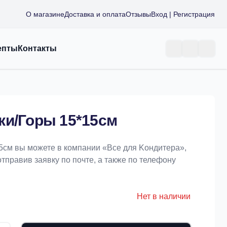
О магазине
Доставка и оплата
Отзывы
Вход | Регистрация
епты
Контакты
ки/Горы 15*15см
5см вы можете в компании «Bce для Koндитeрa»,
отправив заявку по почте, а также по телефону
Нет в наличии