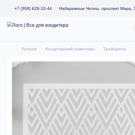
+7 (958) 628-10-44
Набережные Челны, проспект Мира, 
Все для кондитера
Каталог
Кондитерский инвентарь
Трафареты
Главная