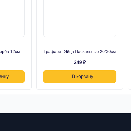
ерба 12см
Трафарет Яйца Пасхальные 20*30см
249 ₽
зину
В корзину