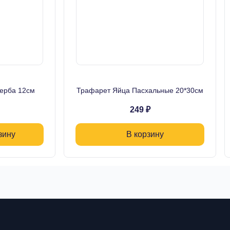
ерба 12см
Трафарет Яйца Пасхальные 20*30см
249 ₽
зину
В корзину