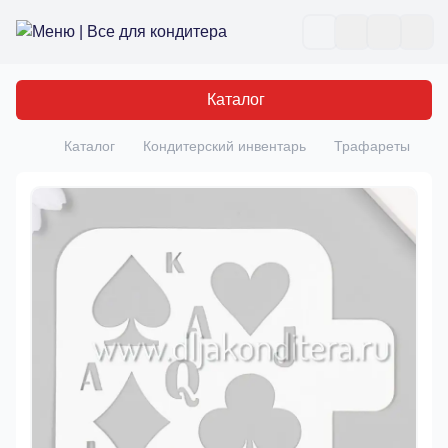
Все для кондитера
Отк
Каталог
Каталог
Кондитерский инвентарь
Трафареты
Т
Главная