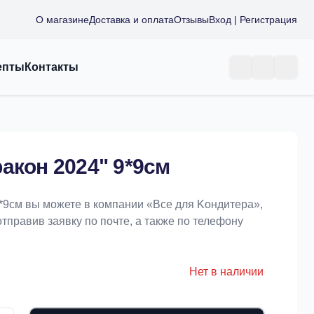
О магазине
Доставка и оплата
Отзывы
Вход | Регистрация
епты
Контакты
акон 2024" 9*9см
9*9см вы можете в компании «Bce для Koндитeрa»,
отправив заявку по почте, а также по телефону
Нет в наличии