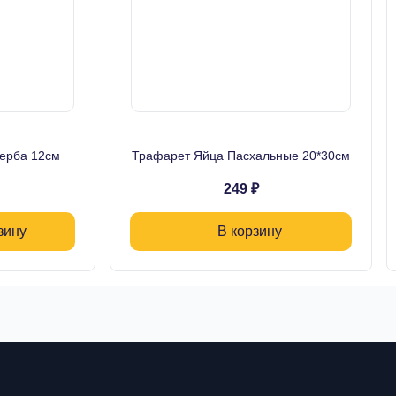
ерба 12см
Трафарет Яйца Пасхальные 20*30см
249 ₽
зину
В корзину