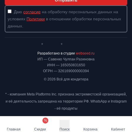
Отправить
Даю
согласие
на обработку персональных данных на
условиях
Политики
в отношении обработки персональных
данных.
*
*
Whatsapp*
Instagram
Телеграм
ВКонтакте
Разработано в студии
webseed.ru
ИП — Савенко Чулпан Разиновна
ИНН — 165050831650
ОГРН — 326169000000394
© 2026 Всё для кондитера
* - компания Meta Platforms Inc. признана экстремистской организацией,
и её деятельность запрещена на территории РФ. WhatsApp и Instagram
- её продукты
%
Главная
Скидки
Поиск
Корзина
Кабинет