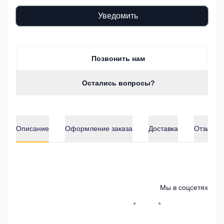
Уведомить
Позвонить нам
Остались вопросы?
Описание
Оформление заказа
Доставка
Отзывы о
Описание
Мы в соцсетях
*
*
Whatsapp*
Instagram
Телеграм
ВКонтак