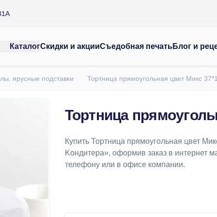
31А
Каталог
Скидки и акции
Съедобная печать
Блог и рец
лы, ярусные подставки
Тортница прямоугольная цвет Микс 37*
Тортница прямоуголь
Купить Тортница прямоугольная цвет Мик
Koндитeрa», оформив заказ в интернет маг
телефону или в офисе компании.