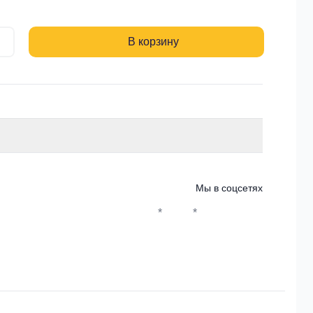
В корзину
Мы в соцсетях
*
*
Whatsapp*
Instagram
Телеграм
ВКонтакте