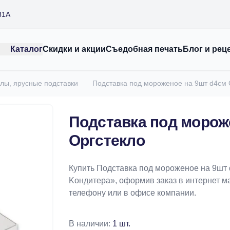
31А
Каталог
Скидки и акции
Съедобная печать
Блог и рец
лы, ярусные подставки
Подставка под мороженое на 9шт d4см 
Подставка под морож
Оргстекло
Купить Подставка под мороженое на 9шт 
Koндитeрa», оформив заказ в интернет маг
телефону или в офисе компании.
В наличии:
1 шт.