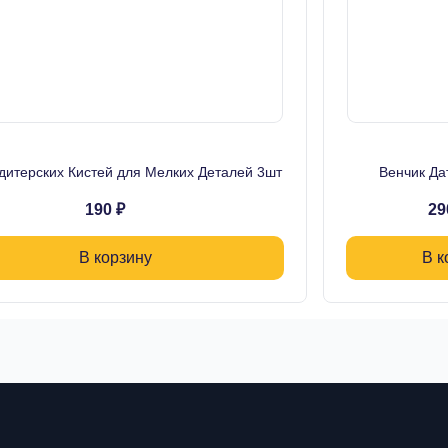
дитерских Кистей для Мелких Деталей 3шт
Венчик Да
190 ₽
29
В корзину
В к