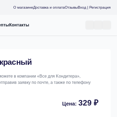
О магазине
Доставка и оплата
Отзывы
Вход | Регистрация
епты
Контакты
 красный
можете в компании «Bce для Koндитeрa»,
отправив заявку по почте, а также по телефону
329 ₽
Цена: