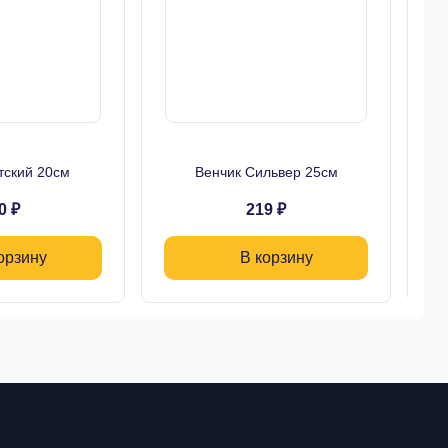
тский 20см
Венчик Сильвер 25см
На
0 ₽
219 ₽
орзину
В корзину