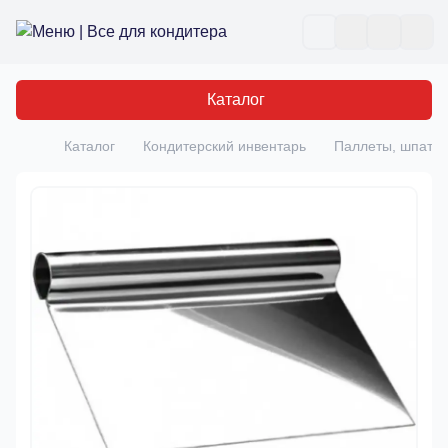
Все для кондитера
Отк
Каталог
Каталог
Кондитерский инвентарь
Паллеты, шпате
Главная