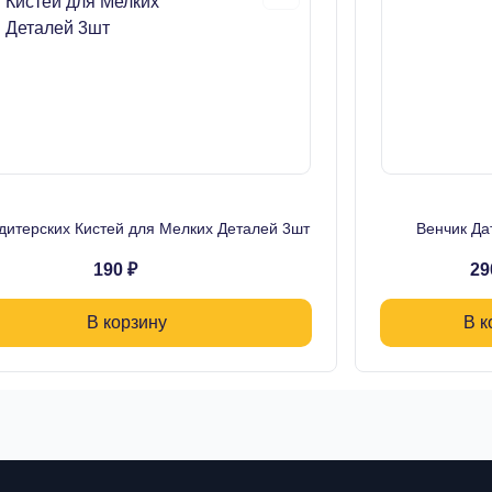
дитерских Кистей для Мелких Деталей 3шт
Венчик Да
190 ₽
29
В корзину
В к