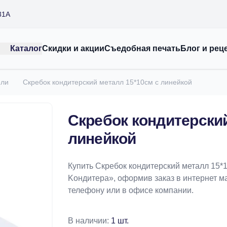
31А
Каталог
Скидки и акции
Съедобная печать
Блог и рец
ели
Скребок кондитерский металл 15*10см с линейкой
Скребок кондитерский
линейкой
Купить Скребок кондитерский металл 15*
Koндитeрa», оформив заказ в интернет маг
телефону или в офисе компании.
В наличии:
1 шт.