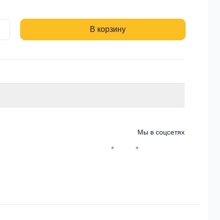
В корзину
Мы в соцсетях
*
*
Whatsapp*
Instagram
Телеграм
ВКонтакте