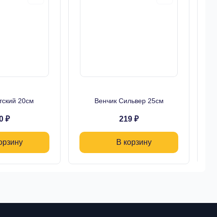
тский 20см
Венчик Сильвер 25см
На
0 ₽
219 ₽
орзину
В корзину