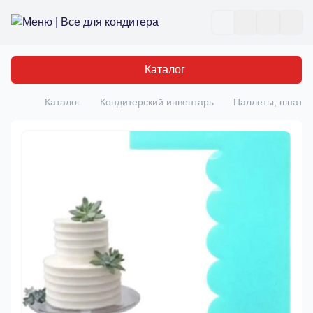
Все для кондитера
Отк
Каталог
Каталог
Кондитерский инвентарь
Паллеты, шпате
Главная