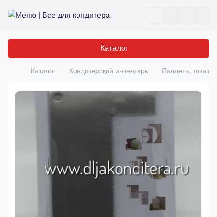
Все для кондитера
Отк
Каталог
Каталог
Кондитерский инвентарь
Паллеты, шпате
Главная