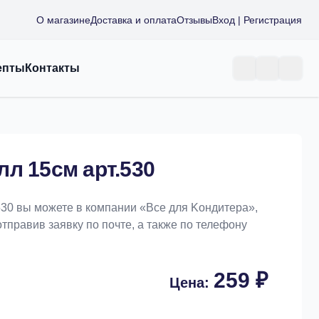
О магазине
Доставка и оплата
Отзывы
Вход | Регистрация
епты
Контакты
л 15см арт.530
530 вы можете в компании «Bce для Koндитeрa»,
отправив заявку по почте, а также по телефону
259 ₽
Цена: