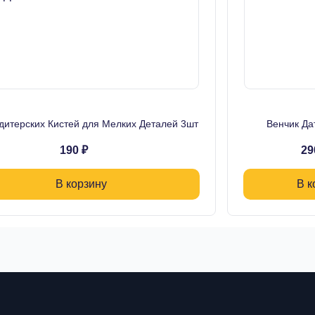
дитерских Кистей для Мелких Деталей 3шт
Венчик Да
190 ₽
29
В корзину
В к