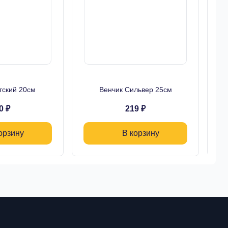
тский 20см
Венчик Сильвер 25см
На
0 ₽
219 ₽
орзину
В корзину