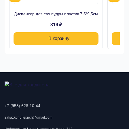
Диспенсер для сах пудры пластик 7,5*9,5см
Си
319 ₽
В корзину
+7 (958) 628-10-44
zakazkonditer.nch@gmail.com