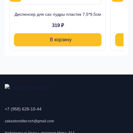
Диспенсер для сах пудры пластик 7,5*9,5см
Си
319 ₽
В корзину
+7 (958) 628-10-44
zakazkonditer.nch@gmail.com