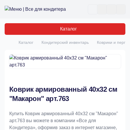
Все для кондитера
Отк
Каталог
Каталог
Кондитерский инвентарь
Коврики и перга
Главная
Коврик армированный 40х32 см
"Макарон" арт.763
Купить Коврик армированный 40х32 см "Макарон"
арт.763 вы можете в компании «Bce для
Koндитeрa», оформив заказ в интернет магазине,