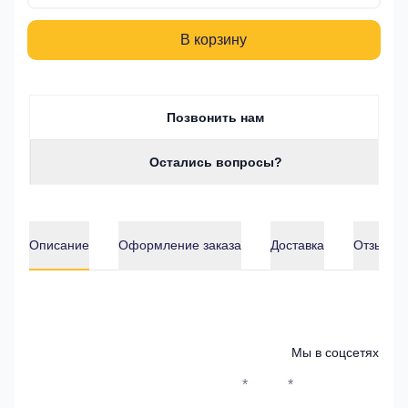
В корзину
Позвонить нам
Остались вопросы?
Описание
Оформление заказа
Доставка
Отзывы о
Описание
Мы в соцсетях
*
*
Whatsapp*
Instagram
Телеграм
ВКонтак