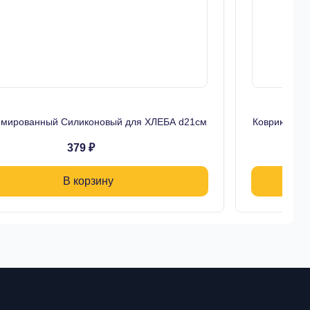
рмированный Силиконовый для ХЛЕБА d21см
Коврик Арм
379 ₽
В корзину