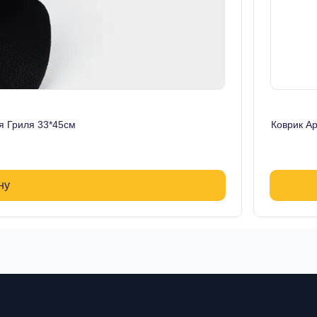
я Гриля 33*45см
Коврик А
ну