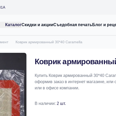
31А
Каталог
Скидки и акции
Съедобная печать
Блог и рец
амент
Коврик армированный 30*40 Caramella
Коврик армированный
Купить Коврик армированный 30*40 Caram
оформив заказ в интернет магазине, или 
или в офисе компании.
В наличии:
2 шт.