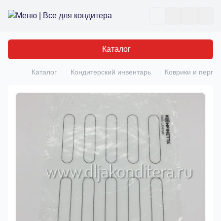
Все для кондитера
Отк
Каталог
Каталог
Кондитерский инвентарь
Коврики и перга
Главная