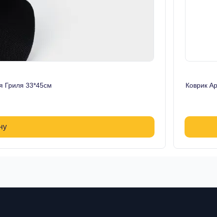
я Гриля 33*45см
Коврик А
ну