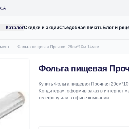
31А
Каталог
Скидки и акции
Съедобная печать
Блог и рец
амент
Фольга пищевая Прочная 29см*10м 14мкм
Фольга пищевая Проч
Купить Фольга пищевая Прочная 29см*10
Koндитeрa», оформив заказ в интернет маг
телефону или в офисе компании.