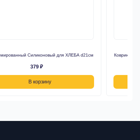
рмированный Силиконовый для ХЛЕБА d21см
Коврик Арм
379 ₽
В корзину