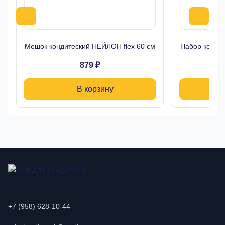
Мешок кондитеский НЕЙЛОН flex 60 см
Набор кондит
879 ₽
В корзину
+7 (958) 628-10-44