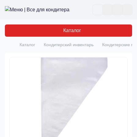
Все для кондитера
Отк
Каталог
Каталог
Кондитерский инвентарь
Кондитерские м
Главная