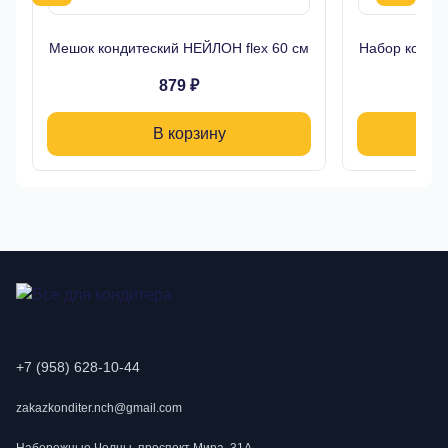
Мешок кондитеский НЕЙЛОН flex 60 см
Набор кондит
879 ₽
В корзину
+7 (958) 628-10-44
zakazkonditer.nch@gmail.com