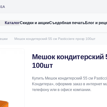
31А
Каталог
Скидки и акции
Съедобная печать
Блог и рец
мешки
Мешок кондитерский 55 см Pasticciere прозр 100шт
Мешок кондитерский 5
100шт
Купить Мешок кондитерский 55 см Pasticc
Koндитeрa», оформив заказ в интернет маг
телефону или в офисе компании.