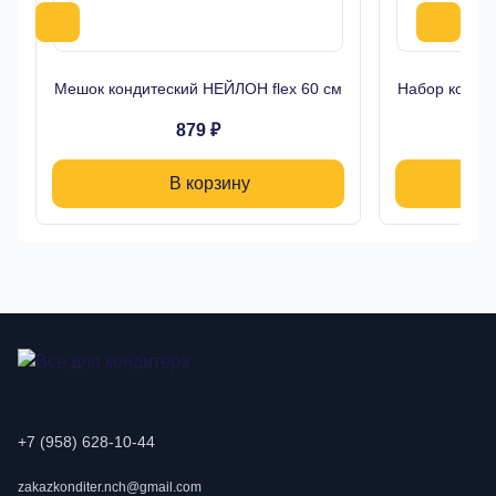
Мешок кондитеский НЕЙЛОН flex 60 см
Набор кондит
879 ₽
В корзину
+7 (958) 628-10-44
zakazkonditer.nch@gmail.com