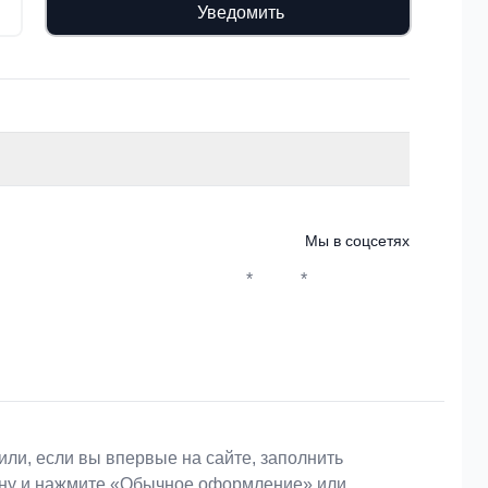
Уведомить
Мы в соцсетях
*
*
Whatsapp*
Instagram
Телеграм
ВКонтакте
или, если вы впервые на сайте, заполнить
зину и нажмите «Обычное оформление» или