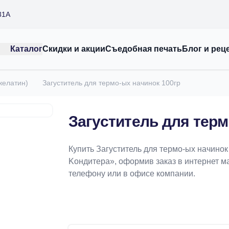
31А
Каталог
Скидки и акции
Съедобная печать
Блог и рец
 желатин)
Загуститель для термо-ых начинок 100гр
Загуститель для терм
Купить Загуститель для термо-ых начинок
Koндитeрa», оформив заказ в интернет маг
телефону или в офисе компании.