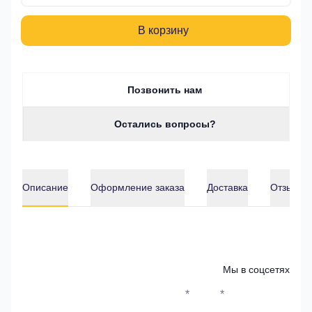
В корзину
Позвонить нам
Остались вопросы?
Описание
Оформление заказа
Доставка
Отзывы о
Описание
Мы в соцсетях
*
*
Whatsapp*
Instagram
Телеграм
ВКонтак