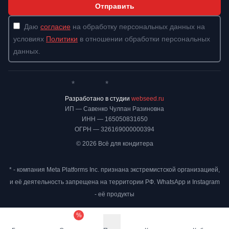
Отправить
Даю
согласие
на обработку персональных данных на
условиях
Политики
в отношении обработки персональных
данных.
*
*
Whatsapp*
Instagram
Телеграм
ВКонтакте
Разработано в студии
webseed.ru
ИП — Савенко Чулпан Разиновна
ИНН — 165050831650
ОГРН — 326169000000394
© 2026 Всё для кондитера
* - компания Meta Platforms Inc. признана экстремистской организацией,
и её деятельность запрещена на территории РФ. WhatsApp и Instagram
- её продукты
%