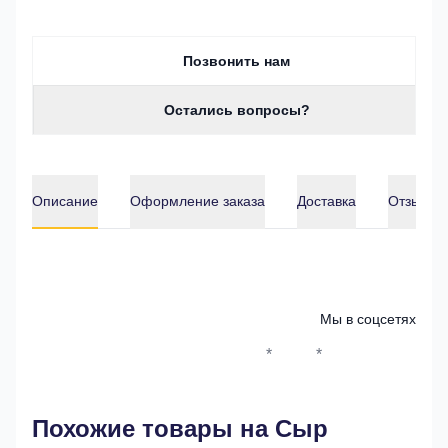
Позвонить нам
Остались вопросы?
Описание
Оформление заказа
Доставка
Отзывы о
Описание
Мы в соцсетях
*
*
Whatsapp*
Instagram
Телеграм
ВКонтак
Похожие товары на Сыр