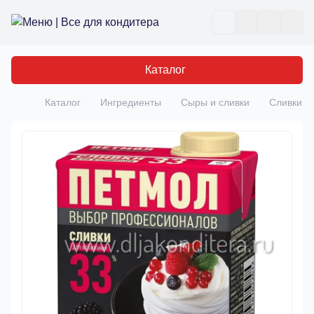
Все для кондитера
Отк
Каталог
Каталог
Ингредиенты
Сыры и сливки
Сливки "
Главная