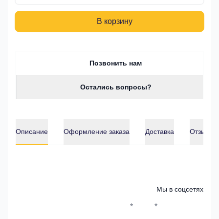
В корзину
Позвонить нам
Остались вопросы?
Описание
Оформление заказа
Доставка
Отзывы о
Описание
Мы в соцсетях
*
*
Whatsapp*
Instagram
Телеграм
ВКонтак