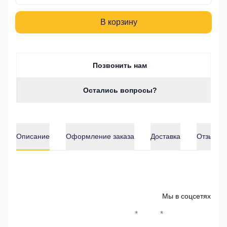
В корзину
Позвонить нам
Остались вопросы?
Описание
Оформление заказа
Доставка
Отзывы о
Описание
Мы в соцсетях
*
*
Whatsapp*
Instagram
Телеграм
ВКонтак