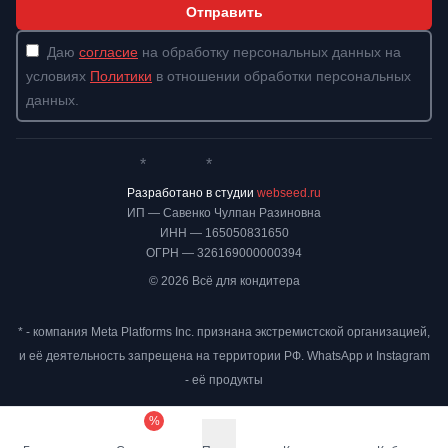
Отправить
Даю
согласие
на обработку персональных данных на
условиях
Политики
в отношении обработки персональных
данных.
*
*
Whatsapp*
Instagram
Телеграм
ВКонтакте
Разработано в студии
webseed.ru
ИП — Савенко Чулпан Разиновна
ИНН — 165050831650
ОГРН — 326169000000394
© 2026 Всё для кондитера
* - компания Meta Platforms Inc. признана экстремистской организацией,
и её деятельность запрещена на территории РФ. WhatsApp и Instagram
- её продукты
%