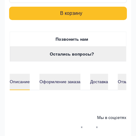
В корзину
Позвонить нам
Остались вопросы?
Описание
Оформление заказа
Доставка
Отзывы о
Описание
Мы в соцсетях
*
*
Whatsapp*
Instagram
Телеграм
ВКонтак