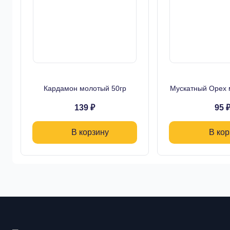
Кардамон молотый 50гр
Мускатный Орех 
139 ₽
95 
В корзину
В кор