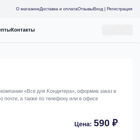
О магазине
Доставка и оплата
Отзывы
Вход | Регистрация
епты
Контакты
в компании «Bce для Koндитeрa», оформив заказ в
о почте, а также по телефону или в офисе
590 ₽
Цена: