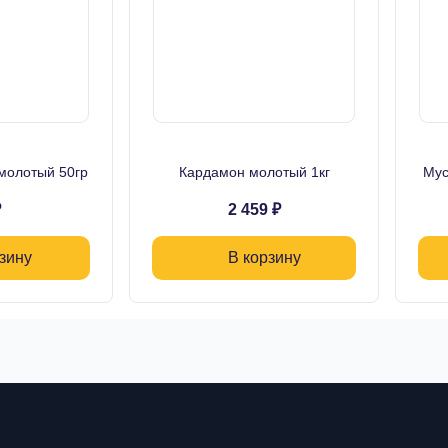
молотый 50гр
Кардамон молотый 1кг
Мус
₽
2 459 ₽
зину
В корзину