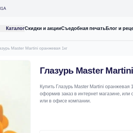
31А
Каталог
Скидки и акции
Съедобная печать
Блог и рец
азурь Master Martini оранжевая 1кг
Глазурь Master Martin
Купить Глазурь Master Martini оранжевая
оформив заказ в интернет магазине, или 
или в офисе компании.