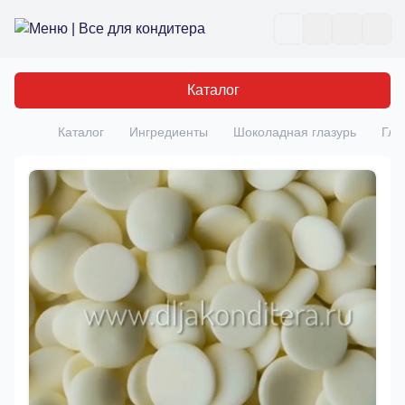
Все для кондитера
Отк
Каталог
Каталог
Ингредиенты
Шоколадная глазурь
Гла
Главная