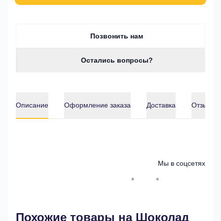
Позвонить нам
Остались вопросы?
Описание
Оформление заказа
Доставка
Отзывы о
Описание
Мы в соцсетях
*
*
Whatsapp*
Instagram
Телеграм
ВКонтак
Похожие товары на Шоколад