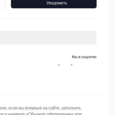
Уведомить
Мы в соцсетях
*
*
Whatsapp*
Instagram
Телеграм
ВКонтакте
или, если вы впервые на сайте, заполнить
зину и нажмите «Обычное оформление» или